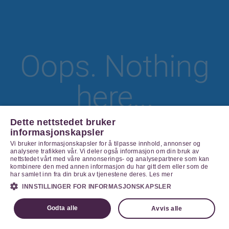
Oops. Nothing
here...
Dette nettstedet bruker
informasjonskapsler
Vi bruker informasjonskapsler for å tilpasse innhold, annonser og
Go Home
analysere trafikken vår. Vi deler også informasjon om din bruk av
nettstedet vårt med våre annonserings- og analysepartnere som kan
kombinere den med annen informasjon du har gitt dem eller som de
har samlet inn fra din bruk av tjenestene deres.
Les mer
INNSTILLINGER FOR INFORMASJONSKAPSLER
Godta alle
Avvis alle